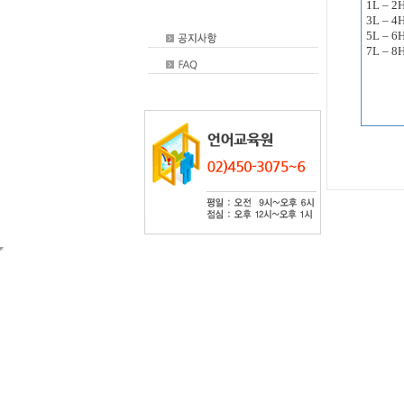
1L – 2
3L – 4H
5L – 6H
7L – 8