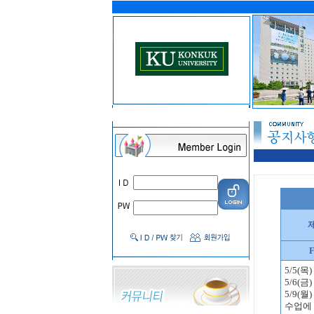
F
5/5(
5/6(
5/9(
수업에