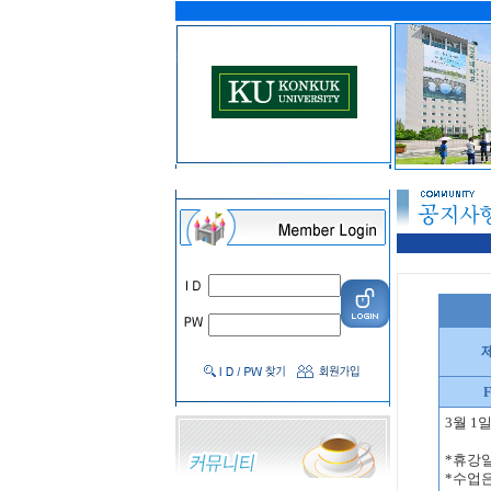
F
3월 1
*휴강
*수업